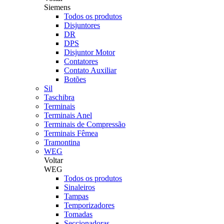
Siemens
Todos os produtos
Disjuntores
DR
DPS
Disjuntor Motor
Contatores
Contato Auxiliar
Botões
Sil
Taschibra
Terminais
Terminais Anel
Terminais de Compressão
Terminais Fêmea
Tramontina
WEG
Voltar
WEG
Todos os produtos
Sinaleiros
Tampas
Temporizadores
Tomadas
Seccionadoras