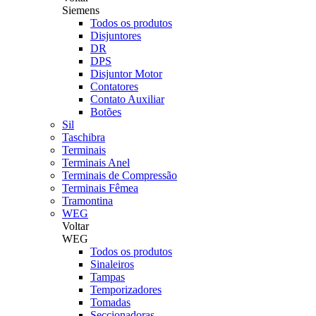
Siemens
Todos os produtos
Disjuntores
DR
DPS
Disjuntor Motor
Contatores
Contato Auxiliar
Botões
Sil
Taschibra
Terminais
Terminais Anel
Terminais de Compressão
Terminais Fêmea
Tramontina
WEG
Voltar
WEG
Todos os produtos
Sinaleiros
Tampas
Temporizadores
Tomadas
Seccionadoras