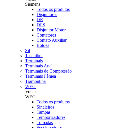
Siemens
Todos os produtos
Disjuntores
DR
DPS
Disjuntor Motor
Contatores
Contato Auxiliar
Botões
Sil
Taschibra
Terminais
Terminais Anel
Terminais de Compressão
Terminais Fêmea
Tramontina
WEG
Voltar
WEG
Todos os produtos
Sinaleiros
Tampas
Temporizadores
Tomadas
Seccionadoras