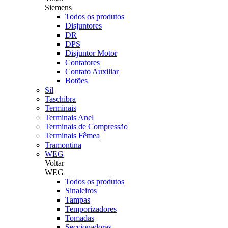
Siemens
Todos os produtos
Disjuntores
DR
DPS
Disjuntor Motor
Contatores
Contato Auxiliar
Botões
Sil
Taschibra
Terminais
Terminais Anel
Terminais de Compressão
Terminais Fêmea
Tramontina
WEG
Voltar
WEG
Todos os produtos
Sinaleiros
Tampas
Temporizadores
Tomadas
Seccionadoras