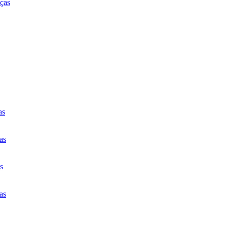
ças
as
as
s
as