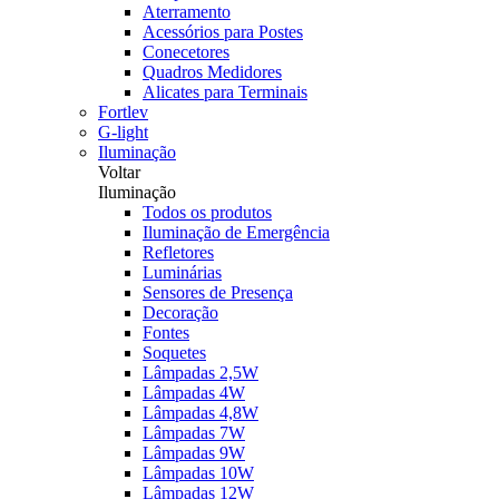
Aterramento
Acessórios para Postes
Conecetores
Quadros Medidores
Alicates para Terminais
Fortlev
G-light
Iluminação
Voltar
Iluminação
Todos os produtos
Iluminação de Emergência
Refletores
Luminárias
Sensores de Presença
Decoração
Fontes
Soquetes
Lâmpadas 2,5W
Lâmpadas 4W
Lâmpadas 4,8W
Lâmpadas 7W
Lâmpadas 9W
Lâmpadas 10W
Lâmpadas 12W