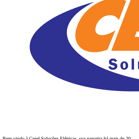
Bem-vindo à Cerel Soluções Elétricas, sua parceira há mais de 20