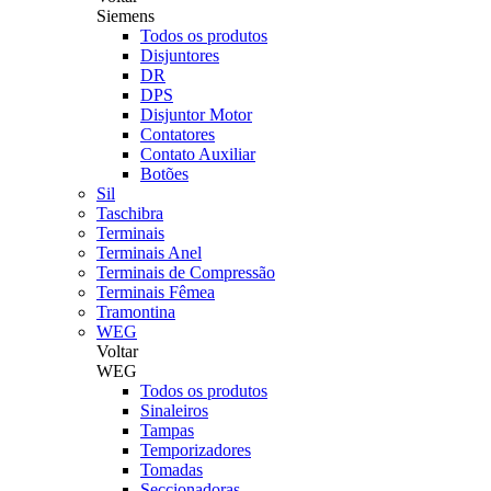
Siemens
Todos os produtos
Disjuntores
DR
DPS
Disjuntor Motor
Contatores
Contato Auxiliar
Botões
Sil
Taschibra
Terminais
Terminais Anel
Terminais de Compressão
Terminais Fêmea
Tramontina
WEG
Voltar
WEG
Todos os produtos
Sinaleiros
Tampas
Temporizadores
Tomadas
Seccionadoras