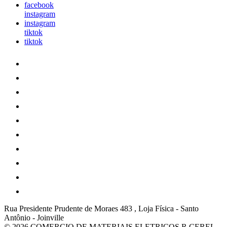
facebook
instagram
instagram
tiktok
tiktok
Rua Presidente Prudente de Moraes 483 , Loja Física
-
Santo
Antônio
-
Joinville
© 2026 COMERCIO DE MATERIAIS ELETRICOS R CEREL