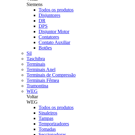
Siemens
Todos os produtos
Disjuntores
DR
DPS
Disjuntor Motor
Contatores
Contato Auxiliar
Botões
Sil
Taschibra
Terminais
Terminais Anel
Terminais de Compressão
Terminais Fêmea
Tramontina
WEG
Voltar
WEG
Todos os produtos
Sinaleiros
Tampas
Temporizadores
Tomadas
Seccionadoras