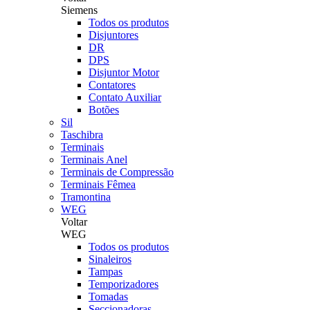
Siemens
Todos os produtos
Disjuntores
DR
DPS
Disjuntor Motor
Contatores
Contato Auxiliar
Botões
Sil
Taschibra
Terminais
Terminais Anel
Terminais de Compressão
Terminais Fêmea
Tramontina
WEG
Voltar
WEG
Todos os produtos
Sinaleiros
Tampas
Temporizadores
Tomadas
Seccionadoras