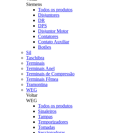
Siemens
Todos os produtos
Disjuntores
DR
DPS
Disjuntor Motor
Contatores
Contato Auxiliar
Botões
Sil
Taschibra
Terminais
Terminais Anel
Terminais de Compressão
Terminais Fêmea
Tramontina
WEG
Voltar
WEG
Todos os produtos
Sinaleiros
Tampas
Temporizadores
Tomadas
Seccionadoras